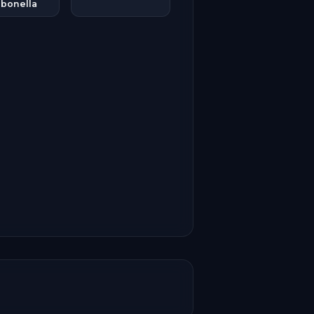
bonella