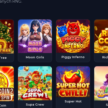
wanych RNG.
Piggy Inferno
Moon Girls
Ric
Tree
Super Hot
Supa Crew
Coin