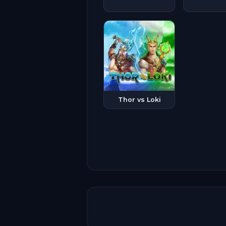
Thor vs Loki